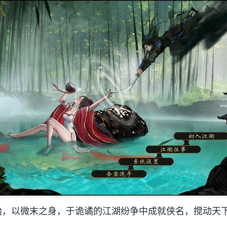
始，以微末之身，于诡谲的江湖纷争中成就侠名，搅动天